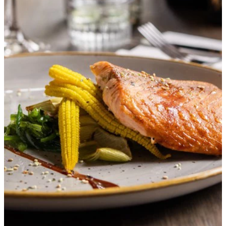
wanneer u onze site bekijkt. Ze
geven ons ook inzicht hoe u onze
site bekijkt. Zo kunnen wij deze
steeds beter maken.
Essentiële cookies
Essentiële cookies worden gebruikt
om algemene statistieken vast te
leggen en kunnen in geen geval
herleidbaar zijn naar een persoon.
Essentiële cookies