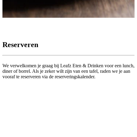
Marketing
Marketingcookies worden gebruikt
om bezoekers te volgen wanneer ze
verschillende websites bezoeken.
Reserveren
Hun doel is advertenties weergeven
die zijn toegesneden op en relevant
We verwelkomen je graag bij Leafz Eten & Drinken voor een lunch,
zijn voor de individuele gebruiker.
diner of borrel. Als je zeker wilt zijn van een tafel, raden we je aan
vooraf te reserveren via de reserveringskalender.
Deze advertenties worden zo
waardevoller voor uitgevers en
externe adverteerders.
Marketing
Functionele en analytische cookies