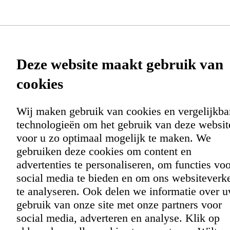
Functionele cookies zijn nodig om
een boeking te kunnen maken op
onze website. Met de analytische
Deze website maakt gebruik van
Leafz Eten & Drinken
cookies doen we kennis op. Deze
cookies
informatie gebruiken we om onze
Home
Wij maken gebruik van cookies en vergelijkba
sites elke dag weer een beetje beter
Menu
Contact
technologieën om het gebruik van deze websit
te maken. Het bezoekgedrag wordt
voor u zo optimaal mogelijk te maken. We
Reserveren
gebruiken deze cookies om content en
anoniem in beeld gebracht.
Leafz Eten & Drinken
Vacatures
advertenties te personaliseren, om functies vo
Voorthuizerstraat 75
social media te bieden en om ons websiteverk
Functionele en analytische
cookies
te analyseren. Ook delen we informatie over 
3881 SE Putten
gebruik van onze site met onze partners voor
+31 341 351 253
Opslaan
Alles accepteren
social media, adverteren en analyse. Klik op
+31 341 354 064